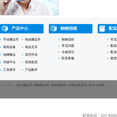
产品中心
购物指南
配送
手动搬运车
电动搬运车
购物流程
常见
常见问题
配送
堆高设备
电动叉车
仓储清洁
配送
油桶搬运
高空作业
联系客服
验货
升级平台
登高取货
工具推车
产品配件
热门搜索：
诺力搬运车
|
西林搬运车
|
电动堆高车
|
全电动堆高车
|
诺力小金刚
|
联系电话：021-6055